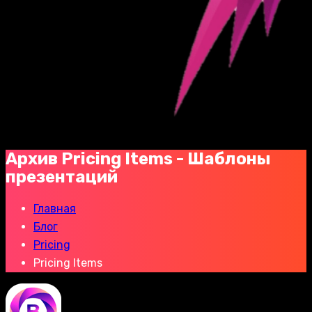
Архив Pricing Items - Шаблоны
презентаций
Главная
Блог
Pricing
Pricing Items