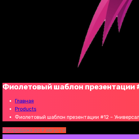
Фиолетовый шаблон презентации #
Главная
Products
Фиолетовый шаблон презентации #12 – Универса
Распродажа до 9 августа!