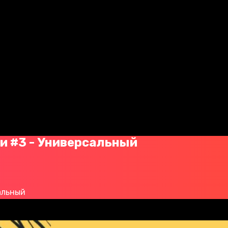
и #3 - Универсальный
альный