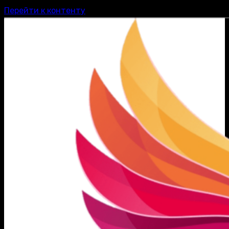
Перейти к контенту