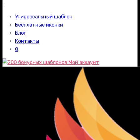
.
Универсальный шаблон
Бесплатные иконки
Блог
Контакты
0
Мой аккаунт